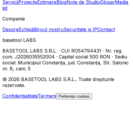
Servicii
Proiecte
Estimare
Blog
Note de Studio
Glosar
Media
kit
Companie
Despre
Echipă
Biroul nostru
Securitate și IP
Contact
basetool
LABS
BASETOOL LABS S.R.L.
·
CUI
RO54794431
·
Nr. reg.
com.
J2026035552004
·
Capital social
500 RON
·
Sediu
social
:
Municipiul Constanța, jud. Constanța, Str. Salonic
nr. 8, cam. 5
©
2026
BASETOOL LABS S.R.L.
.
Toate drepturile
rezervate.
Confidențialitate
Termeni
Preferințe cookies