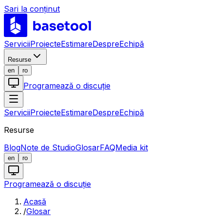
Sari la conținut
LABS
Servicii
Proiecte
Estimare
Despre
Echipă
Resurse
en
ro
Programează o discuție
Servicii
Proiecte
Estimare
Despre
Echipă
Resurse
Blog
Note de Studio
Glosar
FAQ
Media kit
en
ro
Programează o discuție
Acasă
/
Glosar