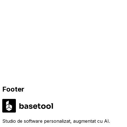
Cât de repede livrați?
+
Cui aparține codul?
+
Ce fac dacă nu sunt tehnic?
+
De ce un studio și nu o angajare sau o agenție?
+
Ce se întâmplă după lansare?
+
Cum stabiliți prețul?
+
Codul generat cu AI este sigur?
+
Ce se întâmplă dacă ceva nu merge?
+
Spune-ne ce construiești.
30 de minute în calendar. Fără pitch. Ascultăm, punem
întrebări, îți spunem dacă putem ajuta.
Programează o discuție
Vezi proiectele noastre
→
Footer
LABS
Studio de software personalizat, augmentat cu AI.