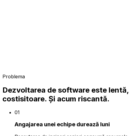
8 ani livrând la startup-uri YC-backed · Fondator
Basetool Labs + Sussur · Best Paper IEEE SMC 2020
Problema
Dezvoltarea de software este lentă,
costisitoare. Și acum riscantă.
01
Angajarea unei echipe durează luni