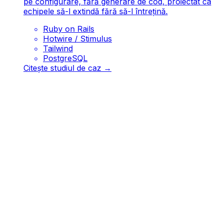
pe configurare, fără generare de cod, proiectat ca
echipele să-l extindă fără să-l întrețină.
Ruby on Rails
Hotwire / Stimulus
Tailwind
PostgreSQL
Citește studiul de caz
→
Garanția noastră
A ne încerca este aproape fără risc.