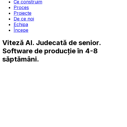
Ce construim
Proces
Proiecte
De ce noi
Echipa
Începe
Viteză AI. Judecată de senior.
Software de producție în 4-8
săptămâni.
8
8
ani
livrând la startup-uri YC
4-8 săpt
de la idee la MVP în producție