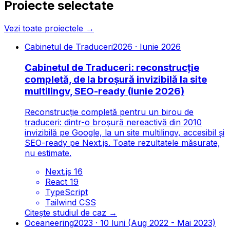
Proiecte selectate
Vezi toate proiectele
→
Cabinetul de Traduceri
2026
·
Iunie 2026
Cabinetul de Traduceri: reconstrucție
completă, de la broșură invizibilă la site
multilingv, SEO-ready (iunie 2026)
Reconstrucție completă pentru un birou de
traduceri: dintr-o broșură nereactivă din 2010
invizibilă pe Google, la un site multilingv, accesibil și
SEO-ready pe Next.js. Toate rezultatele măsurate,
nu estimate.
Next.js 16
React 19
TypeScript
Tailwind CSS
Citește studiul de caz
→
Oceaneering
2023
·
10 luni (Aug 2022 - Mai 2023)