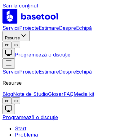
Sari la conținut
LABS
Servicii
Proiecte
Estimare
Despre
Echipă
Resurse
en
ro
Programează o discuție
Servicii
Proiecte
Estimare
Despre
Echipă
Resurse
Blog
Note de Studio
Glosar
FAQ
Media kit
en
ro
Programează o discuție
Start
Problema