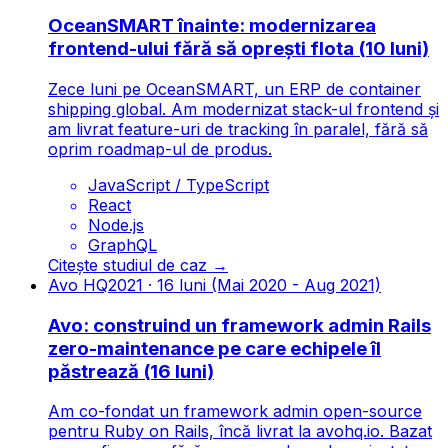
OceanSMART înainte: modernizarea
frontend-ului fără să oprești flota (10 luni)
Zece luni pe OceanSMART, un ERP de container
shipping global. Am modernizat stack-ul frontend și
am livrat feature-uri de tracking în paralel, fără să
oprim roadmap-ul de produs.
JavaScript / TypeScript
React
Node.js
GraphQL
Citește studiul de caz
→
Avo HQ
2021
·
16 luni (Mai 2020 - Aug 2021)
Avo: construind un framework admin Rails
zero-maintenance pe care echipele îl
păstrează (16 luni)
Am co-fondat un framework admin open-source
pentru Ruby on Rails, încă livrat la avohq.io. Bazat