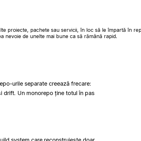
e proiecte, pachete sau servicii, în loc să le împartă în re
ea nevoie de unelte mai bune ca să rămână rapid.
epo-urile separate creează frecare:
și drift. Un monorepo ține totul în pas
uild system care reconstruiește doar