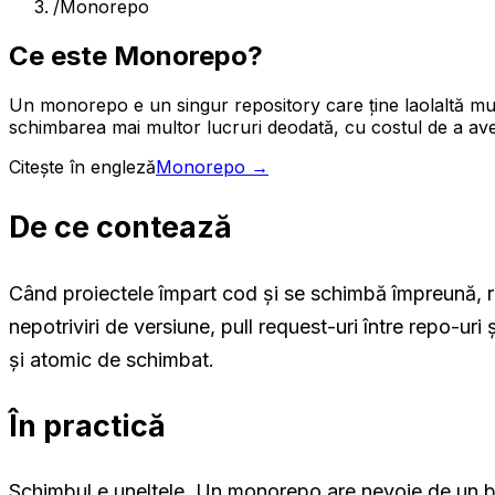
/
Monorepo
Ce este Monorepo?
Un monorepo e un singur repository care ține laolaltă mult
schimbarea mai multor lucruri deodată, cu costul de a av
Citește în engleză
Monorepo
→
De ce contează
Când proiectele împart cod și se schimbă împreună, r
nepotriviri de versiune, pull request-uri între repo-uri 
și atomic de schimbat.
În practică
Schimbul e uneltele. Un monorepo are nevoie de un b