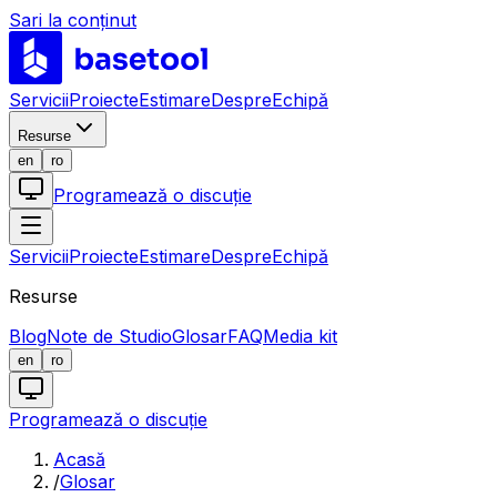
Sari la conținut
LABS
Servicii
Proiecte
Estimare
Despre
Echipă
Resurse
en
ro
Programează o discuție
Servicii
Proiecte
Estimare
Despre
Echipă
Resurse
Blog
Note de Studio
Glosar
FAQ
Media kit
en
ro
Programează o discuție
Acasă
/
Glosar