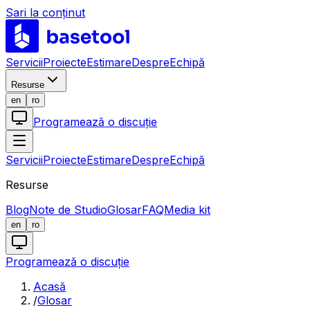
Sari la conținut
LABS
Servicii
Proiecte
Estimare
Despre
Echipă
Resurse
en
ro
Programează o discuție
Servicii
Proiecte
Estimare
Despre
Echipă
Resurse
Blog
Note de Studio
Glosar
FAQ
Media kit
en
ro
Programează o discuție
Acasă
/
Glosar