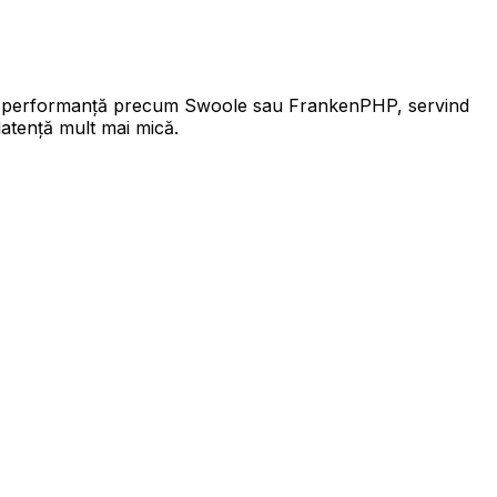
naltă performanță precum Swoole sau FrankenPHP, servind
latență mult mai mică.