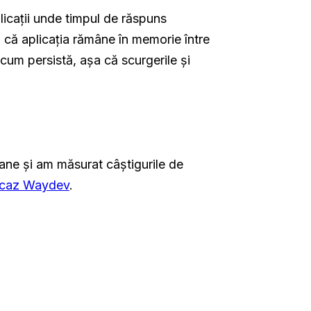
licații unde timpul de răspuns
u că aplicația rămâne în memorie între
acum persistă, așa că scurgerile și
ane și am măsurat câștigurile de
e caz Waydev
.