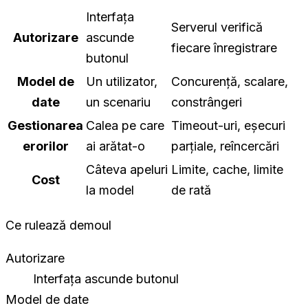
Interfața
Serverul verifică
Autorizare
ascunde
fiecare înregistrare
butonul
Model de
Un utilizator,
Concurență, scalare,
date
un scenariu
constrângeri
Gestionarea
Calea pe care
Timeout-uri, eșecuri
erorilor
ai arătat-o
parțiale, reîncercări
Câteva apeluri
Limite, cache, limite
Cost
la model
de rată
Ce rulează demoul
Autorizare
Interfața ascunde butonul
Model de date