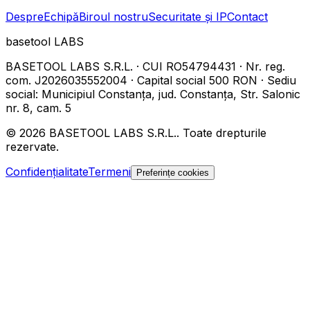
Despre
Echipă
Biroul nostru
Securitate și IP
Contact
basetool
LABS
BASETOOL LABS S.R.L.
·
CUI
RO54794431
·
Nr. reg.
com.
J2026035552004
·
Capital social
500 RON
·
Sediu
social
:
Municipiul Constanța, jud. Constanța, Str. Salonic
nr. 8, cam. 5
©
2026
BASETOOL LABS S.R.L.
.
Toate drepturile
rezervate.
Confidențialitate
Termeni
Preferințe cookies