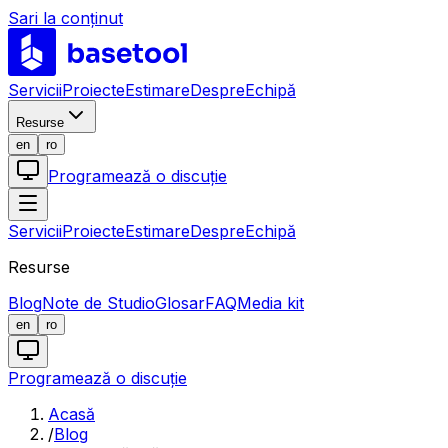
Sari la conținut
LABS
Servicii
Proiecte
Estimare
Despre
Echipă
Resurse
en
ro
Programează o discuție
Servicii
Proiecte
Estimare
Despre
Echipă
Resurse
Blog
Note de Studio
Glosar
FAQ
Media kit
en
ro
Programează o discuție
Acasă
/
Blog