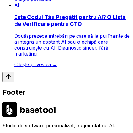
AI
Este Codul Tău Pregătit pentru AI? O Listă
de Verificare pentru CTO
Douăsprezece întrebări pe care să le pui înainte de
a integra un asistent AI sau o echipă care
construiește cu AI. Diagnostic sincer, fără
marketing.
Citește povestea
→
Footer
LABS
Studio de software personalizat, augmentat cu AI.