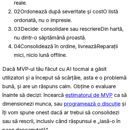
reale.
02
Ordonează după severitate și cost
O listă
ordonată, nu o impresie.
03
Decide: consolidare sau rescriere
Din hartă,
nu dintr-o săptămână proastă.
04
Consolidează în ordine, livrează
Reparații
mici, nicio lună offline.
Dacă MVP-ul tău făcut cu AI tocmai a găsit
utilizatori și a început să scârțâie, asta e o problemă
bună, și are un răspuns calm. Obține o evaluare
înainte să decizi: încearcă
estimatorul de MVP
ca să
dimensionezi munca, sau
programează o discuție
și
îți vom spune onest dacă ar trebui să consolidezi
sau să rescrii, inclusiv când răspunsul e „lasă-o în
pace deocamdată".