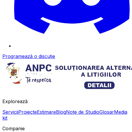
Programează o discuție
Explorează
Servicii
Proiecte
Estimare
Blog
Note de Studio
Glosar
Media
kit
Companie