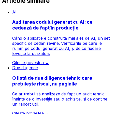
Articole similare
AI
Auditarea codului generat cu AI: ce
cedează de fapt în producție
Când o aplicație e construită mai ales de AI, un set
specific de cedări revine. Verificările pe care le
rulăm pe codul generat cu AI, și de ce fiecare
lovește la utilizatori.
Citește povestea
→
Due diligence
O listă de due diligence tehnic care
prețuiește riscul, nu paginile
Ce ar trebui să analizeze de fapt un audit tehnic
înainte de o investiție sau o achiziție, și ce conține
un raport util.
Citește povestea
→