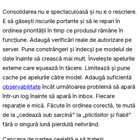
Consolidarea nu e spectaculoasă și nu e o rescriere.
E să găsești riscurile portante și să le repari în
ordinea priorității în timp ce produsul rămâne în
funcțiune. Adaugă verificări reale de autorizare pe
server. Pune constrângeri și indecși pe modelul de
date înainte să crească mai mult. Învelește apelurile
externe care eșuează în tăcere. Limitează și pune
cache pe apelurile către model. Adaugă suficientă
observabilitate
încât următoarea problemă să apară
într-un log înainte să apară în inbox. Fiecare
reparație e mică. Făcute în ordinea corectă, te mută
de la „cedează sub sarcină" la „plictisitor și fiabil"
fără o singură lună pierdută nelivrând.
Capcana de partea cealaltă e să tratezi